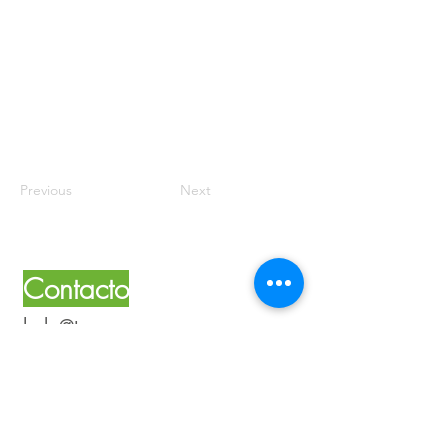
Previous
Next
Contacto
hola@tsomospersonas.com
(+56)
9 6233 1250
¡Síguenos!