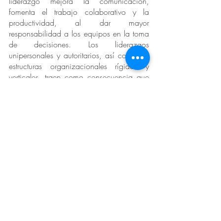
liderazgo mejora la comunicación, 
fomenta el trabajo colaborativo y la 
productividad, al dar mayor 
responsabilidad a los equipos en la toma 
de decisiones. Los liderazgos 
unipersonales y autoritarios, así como las 
estructuras organizacionales rígidas y 
verticales, traen como consecuencia que 
las personas más jóvenes no se sientan 
identificadas con la organización, 
generando mayor rotación en esta 
población. 
Esperamos que puedas implementar 