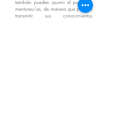
también pueden asumir el papel de 
mentores/as, de manera que puedan 
transmitir sus conocimientos 
relacionados al uso de nuevas 
tecnologías y herramientas. 
Ya hemos aprendido hoy que el edadismo 
es una práctica que hace mucho daño - 
no solo a las personas involucradas sino 
también organizaciones -  puesto que 
mantiene una discriminación sistemática 
contra un grupo de personas. Si quieres 
cambiar esta realidad en tu organización 
y no sabes por dónde empezar, desde 
Todxs Somos Personas te podemos 
ayudar, para ello puedes hacer 
click acá
. 