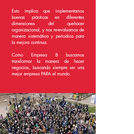
Esto implica que implementamos
buenas prácticas en diferentes
dimensiones del quehacer
organizacional, y nos re-evaluamos de
manera sistemática y períodica para
la mejora continua.
Como Empresa B buscamos
transformar la manera de hacer
negocios, buscando siempre ser una
mejor empresa PARA el mundo.